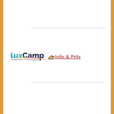
3
) Camping Strasko
Deze
luxe
camping tussen de olijfbomen en
pijnbomen ligt aan een van de mooiste stranden
van Kroatië op het
eiland Pag
. Dit Eiland is
eenvoudig te bereiken via een brug. Op de