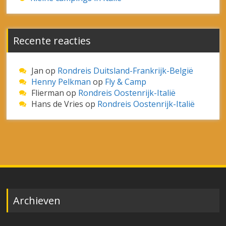
januari 2023
december 2022
oktober 2022
januari 2022
oktober 2021
maart 2021
Categorieën
Algemeen
België
Duitsland
Eilandvakantie
Frankrijk
Italië
Korting
Kroatië
Luxemburg