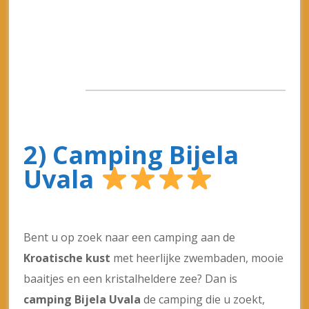
2) Camping Bijela
Uvala
Bent u op zoek naar een camping aan de
Kroatische kust
met heerlijke zwembaden, mooie
baaitjes en een kristalheldere zee? Dan is
camping Bijela Uvala
de camping die u zoekt,
want voor elke leeftijd is er genoeg te doen en er
is een
animatieprogramma
voor jong en oud!