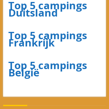
korting!
Leuke campings aan het Gardameer
Top campings in Zuid-Frankrijk
15 campings met een Spraypark /
Waterspeeltuin
Kleine campings in Italië
Recente reacties
Jan
op
Rondreis Duitsland-Frankrijk-België
Henny Pelkman
op
Fly & Camp
Flierman
op
Rondreis Oostenrijk-Italië
Hans de Vries
op
Rondreis Oostenrijk-Italië