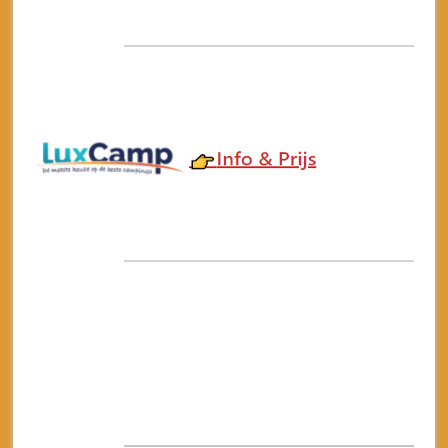
4) Camping Park
Umag
Misschien wel de meest populaire camping in
Istrië,
Camping
Park Umag
. Deze camping heeft
een prachtige ligging aan het
azuurblauwe
water. Het oude Romeinse kuststadje
Umag
is op
korte afstand van de camping, daar is veel te zien
en ook kan je daar heerlijk een terrasje pakken.