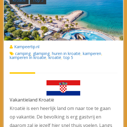
Kroatië
Top 5
Kampeertip.nl
camping
glamping
huren in kroatië
kamperen
,
,
,
,
kamperen in kroatie
kroatië
top 5
,
,
Vakantieland Kroatië
Kroatië is een heerlijk land om naar toe te gaan
op vakantie. De bevolking is erg gastvrij en
daarom zal je jezelf hier snel thuis voelen. Langs