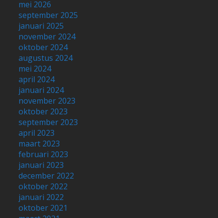
Nederland
oostenrijk
Rondreis
Spanje
Top 5
Turkije
Zwitserland
Meta
Login
Vermeldingen feed
Reacties feed
WordPress.org