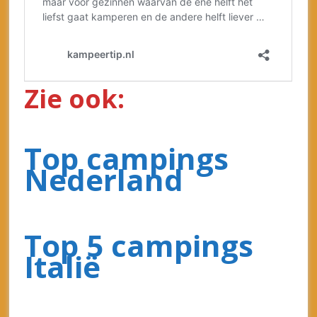
Berichtnavigatie
Campings in Frankrijk Top 5
Eilandvakantie Kroatië
Facebook
TikTok
Instagra
Pintere
Recente berichten
Lastminute Kampeervakantie – Lekker met