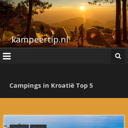
Ga
naar
de
inhoud
kampeertip.nl
Campings in Kroatië Top 5