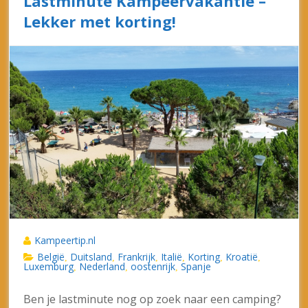
Lastminute Kampeervakantie –
Lekker met korting!
Kampeertip.nl
België
Duitsland
Frankrijk
Italië
Korting
Kroatië
,
,
,
,
,
,
Luxemburg
Nederland
oostenrijk
Spanje
,
,
,
Ben je lastminute nog op zoek naar een camping?