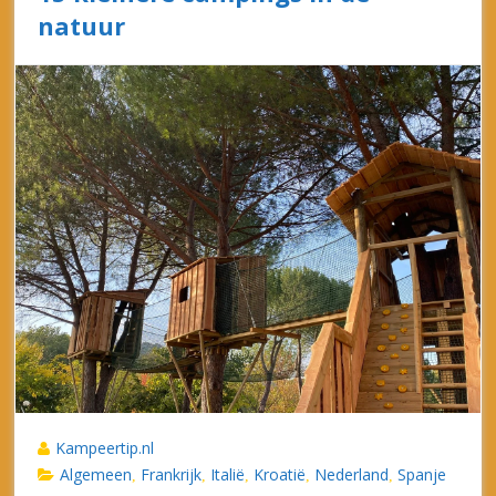
natuur
Kampeertip.nl
Algemeen
Frankrijk
Italië
Kroatië
Nederland
Spanje
,
,
,
,
,
Ben je op zoek naar een kleinere camping? Wij