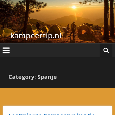
Ga
naar
de
inhoud
kampeertip.nl
Category: Spanje