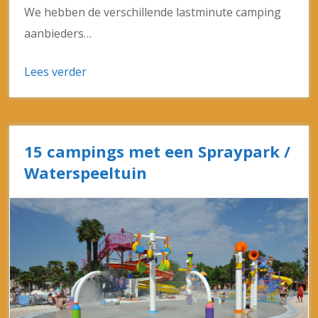
We hebben de verschillende lastminute camping
aanbieders…
Lees verder
15 campings met een Spraypark /
Waterspeeltuin