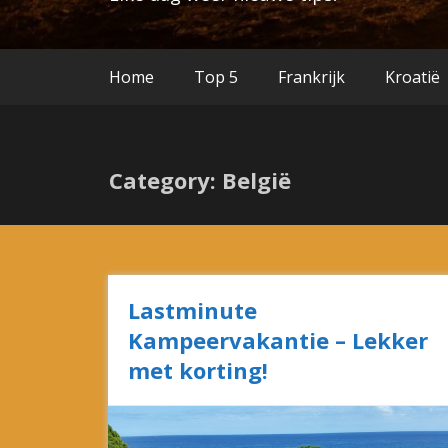
Home
Top 5
Frankrijk
Kroatië
Category: België
Lastminute
Kampeervakantie – Lekker
met korting!