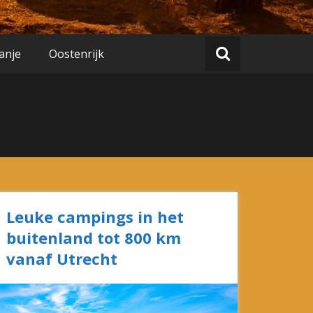
anje
Oostenrijk
Leuke campings in het
buitenland tot 800 km
vanaf Utrecht