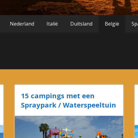
Nederland
Italië
Duitsland
België
Sp
15 campings met een
Spraypark / Waterspeeltuin