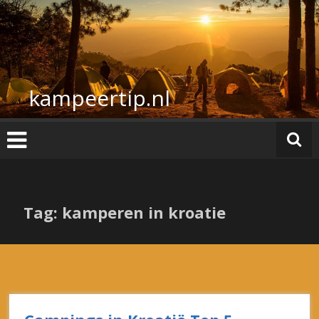
Ga
naar
de
inhoud
kampeertip.nl
Tag: kamperen in kroatie