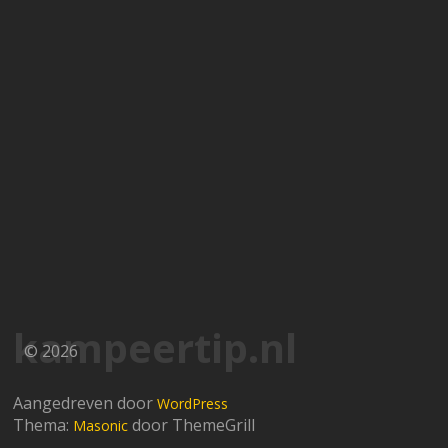
kampeertip.nl
© 2026
Aangedreven door
WordPress
Thema:
door ThemeGrill
Masonic