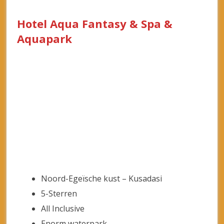
Noord-Egeïsche kust – Kusadasi
5-Sterren
All Inclusive
Enorm waterpark
Gratis Wifi
Kids Club
Nabij strand
8.6 Geweldig