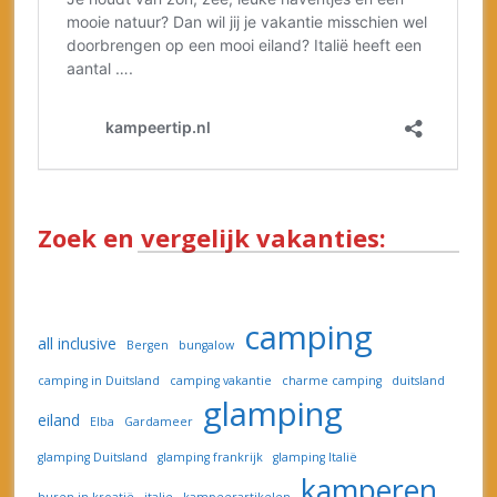
camping in Duitsland
camping vakantie
charme camping
duitsland
glamping
eiland
Elba
Gardameer
glamping Duitsland
glamping frankrijk
glamping Italië
kamperen
huren in kroatië
italie
kampeerartikelen
kamperen in België
kamperen in Italië
kamperen in kroatie
Lastminute
kleine camping
kroatië
Luxemburg
Meer
nederland
mooiste camping in frankrijk
padel
recept
top 5
sardinië
Spanje
spraypark
stacaravan frankrijk
Texel
vakantie
vakantie naar italië
vliegreis
vliegtuig
zomervakantie italie
vliegvakantie
waterspeeltuin
Zuid-Frankrijk