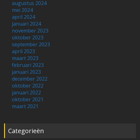
maart 2021
Categorieën
Algemeen
België
Duitsland
Eilandvakantie
Frankrijk
Italië
Korting
Kroatië
Luxemburg
Nederland
oostenrijk
Rondreis
Spanje
Top 5
Turkije