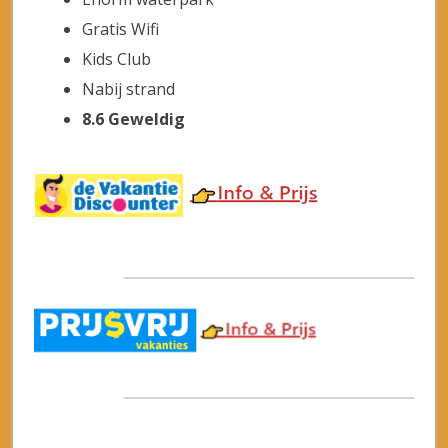
Aska Lara Resort & Spa
Turkse Rivièra – Lara Beach
5-Sterren
All Inclusive
Mega Waterpark
Kids Club
Discotheek
Nabij strand
9.0 Fantastisch