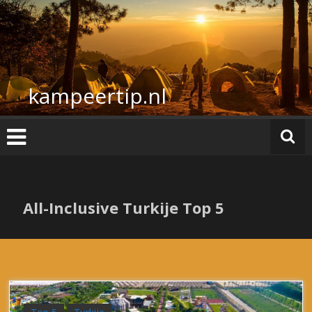
Ga
naar
de
inhoud
kampeertip.nl
All-Inclusive Turkije Top 5