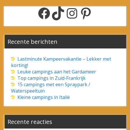
Recente reacties
Jan
op
Rondreis Duitsland-Frankrijk-België
Henny Pelkman
op
Fly & Camp
Flierman
op
Rondreis Oostenrijk-Italië
Hans de Vries
op
Rondreis Oostenrijk-Italië
Archieven