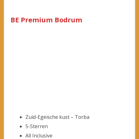
BE Premium Bodrum
Zuid-Egeïsche kust – Torba
5-Sterren
All Inclusive
Privé zandstrand
Kids Club
Design hotel
5 zoetwaterzwembaden
8.9 Uitstekend