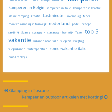
Berichtnavigatie
Glamping in Toscane
Kampeer en outdoor artikelen met korting!
Facebook
TikTok
Instagra
Pintere
Recente berichten
Lastminute Kampeervakantie – Lekker met
korting!
Leuke campings aan het Gardameer
Top campings in Zuid-Frankrijk
15 campings met een Spraypark /
Waterspeeltuin
Kleine campings in Italië