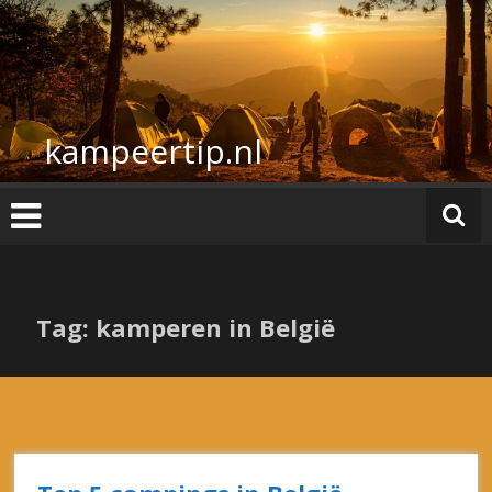
Ga
naar
de
inhoud
kampeertip.nl
Tag: kamperen in België